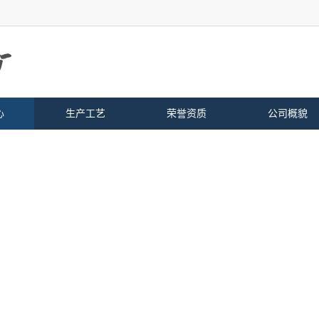
心
生产工艺
荣誉资质
公司概貌