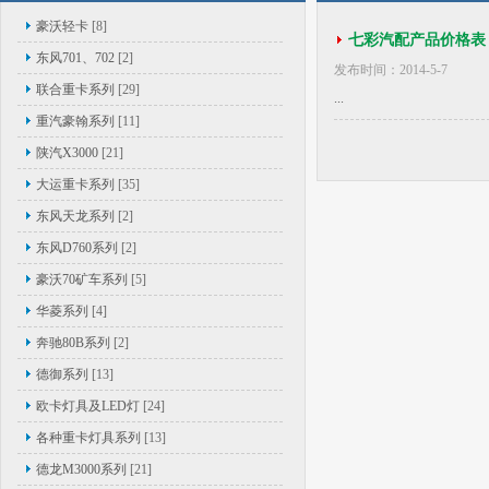
豪沃轻卡
[8]
七彩汽配产品价格表
东风701、702
[2]
发布时间：2014-5-7
联合重卡系列
[29]
...
重汽豪翰系列
[11]
陕汽X3000
[21]
大运重卡系列
[35]
东风天龙系列
[2]
东风D760系列
[2]
豪沃70矿车系列
[5]
华菱系列
[4]
奔驰80B系列
[2]
德御系列
[13]
欧卡灯具及LED灯
[24]
各种重卡灯具系列
[13]
德龙M3000系列
[21]