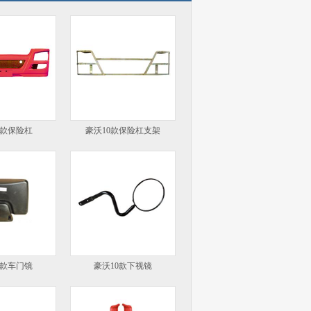
0款保险杠
豪沃10款保险杠支架
0款车门镜
豪沃10款下视镜