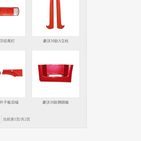
ED后尾灯
豪沃10款A立柱
款叶子板后端
豪沃10款脚踏板
当前第1页/共2页