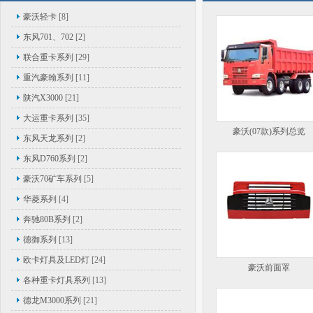
豪沃轻卡
[8]
东风701、702
[2]
联合重卡系列
[29]
重汽豪翰系列
[11]
陕汽X3000
[21]
大运重卡系列
[35]
豪沃(07款)系列总览
东风天龙系列
[2]
东风D760系列
[2]
豪沃70矿车系列
[5]
华菱系列
[4]
奔驰80B系列
[2]
德御系列
[13]
欧卡灯具及LED灯
[24]
豪沃前面罩
各种重卡灯具系列
[13]
德龙M3000系列
[21]