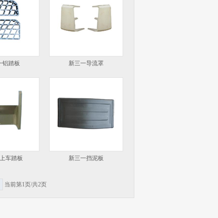
一铝踏板
新三一导流罩
上车踏板
新三一挡泥板
当前第1页/共2页