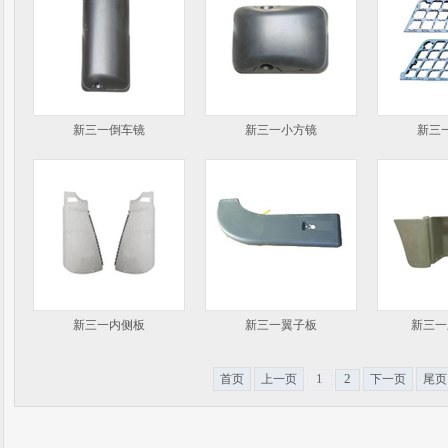
新三一倒车镜
新三一小方镜
新三
新三一内侧板
新三一翼子板
新三一
1
2
首页
上一页
下一页
尾页