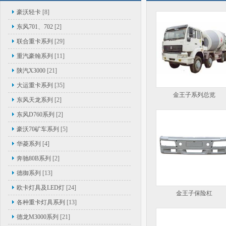
豪沃轻卡
[8]
东风701、702
[2]
联合重卡系列
[29]
重汽豪翰系列
[11]
陕汽X3000
[21]
大运重卡系列
[35]
金王子系列总览
东风天龙系列
[2]
东风D760系列
[2]
豪沃70矿车系列
[5]
华菱系列
[4]
奔驰80B系列
[2]
德御系列
[13]
欧卡灯具及LED灯
[24]
金王子保险杠
各种重卡灯具系列
[13]
德龙M3000系列
[21]